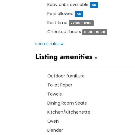
Baby cribs available
no
Pets allowed
no
Rest time
22:00 - 8:00
Checkout hours
0:00 - 10:00
see all rules
Listing amenities
Outdoor furniture
Toilet Paper
Towels
Dining Room Seats
Kitchen/Kitchenette
Oven
Blender