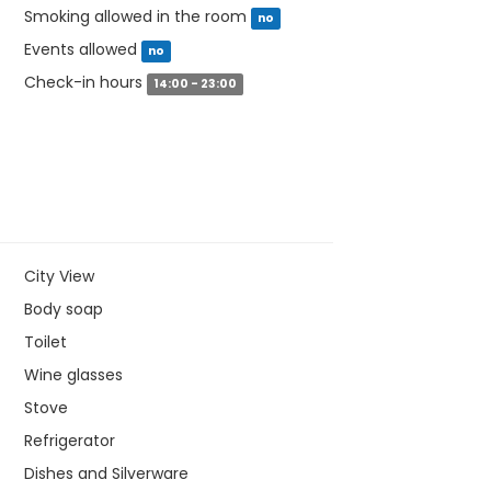
Smoking allowed in the room
no
Events allowed
no
Check-in hours
14:00 - 23:00
City View
Body soap
Toilet
Wine glasses
Stove
Refrigerator
Dishes and Silverware