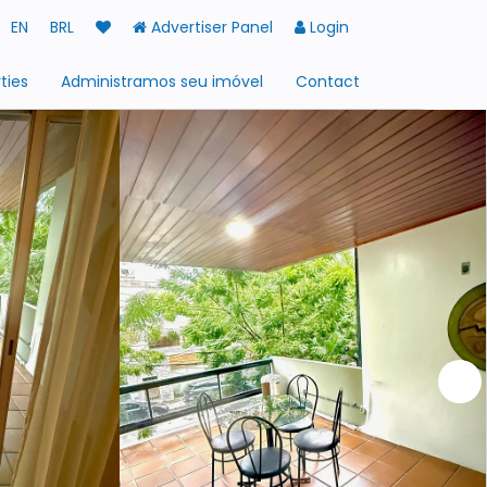
EN
BRL
Advertiser Panel
Login
ties
Administramos seu imóvel
Contact