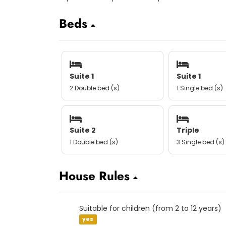
Beds
Suite 1
Suite 1
2 Double bed (s)
1 Single bed (s)
Suite 2
Triple
1 Double bed (s)
3 Single bed (s)
House Rules
Suitable for children (from 2 to 12 years)
yes