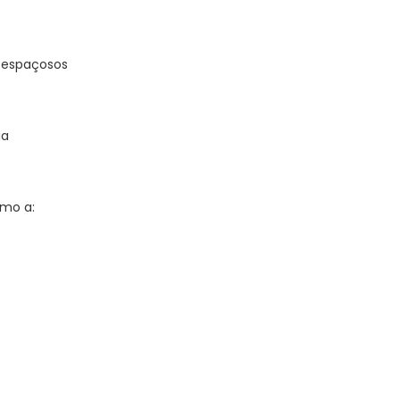
s espaçosos
ia
imo a: