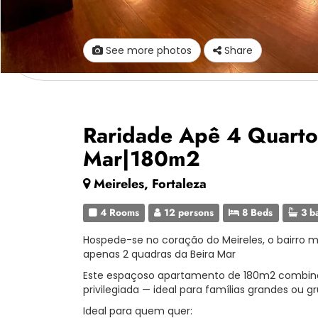
See more photos
Share
Raridade Apê 4 Quarto
Mar|180m2
Meireles, Fortaleza
4 Rooms
12 persons
8 Beds
3 b
Hospede-se no coração do Meireles, o bairro ma
apenas 2 quadras da Beira Mar
Este espaçoso apartamento de 180m2 combina 
privilegiada — ideal para famílias grandes ou 
Ideal para quem quer: