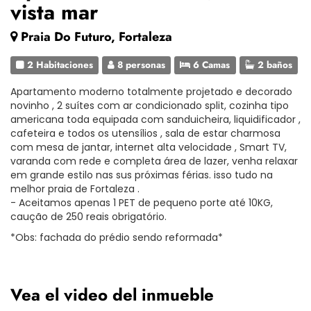
vista mar
Praia Do Futuro, Fortaleza
2 Habitaciones
8 personas
6 Camas
2 baños
Apartamento moderno totalmente projetado e decorado
novinho , 2 suítes com ar condicionado split, cozinha tipo
americana toda equipada com sanduicheira, liquidificador ,
cafeteira e todos os utensílios , sala de estar charmosa
com mesa de jantar, internet alta velocidade , Smart TV,
varanda com rede e completa área de lazer, venha relaxar
em grande estilo nas sus próximas férias. isso tudo na
melhor praia de Fortaleza .
- Aceitamos apenas 1 PET de pequeno porte até 10KG,
caução de 250 reais obrigatório.
*Obs: fachada do prédio sendo reformada*
Vea el video del inmueble