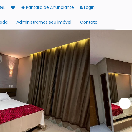
BRL
Pantalla de Anunciante
Login
rada
Administramos seu imóvel
Contato