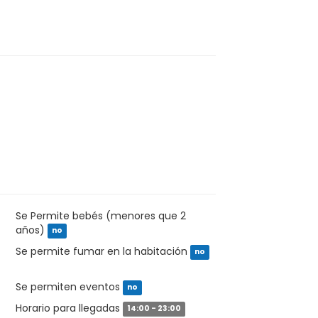
Se Permite bebés (menores que 2
años)
no
Se permite fumar en la habitación
no
Se permiten eventos
no
Horario para llegadas
14:00 - 23:00