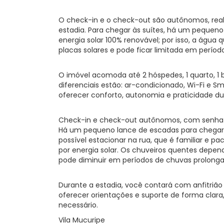
O check-in e o check-out são autônomos, rea
estadia. Para chegar às suítes, há um pequeno 
energia solar 100% renovável; por isso, a ág
placas solares e pode ficar limitada em perío
O imóvel acomoda até 2 hóspedes, 1 quarto, 1 b
diferenciais estão: ar-condicionado, Wi-Fi e S
oferecer conforto, autonomia e praticidade du
Check-in e check-out autônomos, com senha ex
Há um pequeno lance de escadas para chegar 
possível estacionar na rua, que é familiar e pac
por energia solar. Os chuveiros quentes depe
pode diminuir em períodos de chuvas prolonga
Durante a estadia, você contará com anfitrião
oferecer orientações e suporte de forma clara,
necessário.
Vila Mucuripe