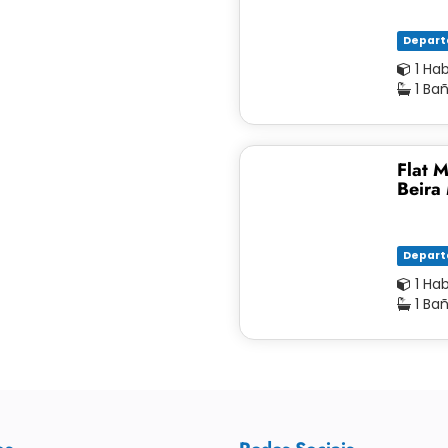
Depar
1 Ha
1 Ba
Flat M
Beira
Depar
1 Ha
1 Ba