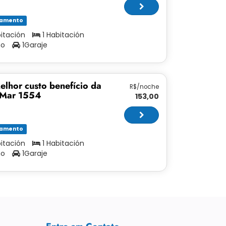
tamento
bitación
1 Habitación
ño
1Garaje
elhor custo benefício da
R$/noche
 Mar 1554
153,00
tamento
bitación
1 Habitación
ño
1Garaje