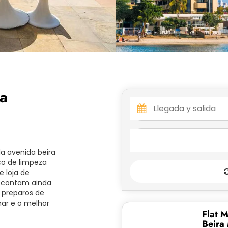
za
a avenida beira
ço de limpeza
e loja de
s contam ainda
 preparos de
mar e o melhor
Flat M
Beira