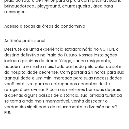
praia do futuro de frente para a praia com piscina , sauna ,
brinquedoteca , playground, churrasqueira , área para
massagens .
Acesso a todas as áreas do condomínio
Anfitrião profissional
Desfrute de uma experiência extraordinária no VG FUN, o
destino definitivo na Praia do Futuro. Nossas instalações
incluem piscinas de tirar o fôlego, sauna revigorante,
academia e muito mais, tudo banhado pelo calor do sol e
da hospitalidade cearense. Com portaria 24 horas para sua
tranquilidade e um mini mercado para suas necessidades,
você está livre para se entregar aos encantos deste
refúgio à beira-mar. E com as melhores barracas de praia
a apenas alguns passos de distância, sua jornada turística
se torna ainda mais memorável. Venha descobrir o
verdadeiro significado de relaxamento e diversão no VG
FUN