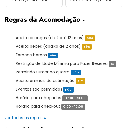
1 Cama (s) de Casal
1 Sofá-cama (s) Casal
Regras da Acomodação
Aceita crianças (de 2 até 12 anos)
sim
Aceita bebês (abaixo de 2 anos)
sim
Fornece berços
não
Restrição de Idade Mínima para Fazer Reserva
18
Permitido fumar no quarto
não
Aceita animais de estimação
sim
Eventos são permitidos
não
Horário para chegadas
14:00 - 23:00
Horário para checkout
0:00 - 10:00
ver todas as regras