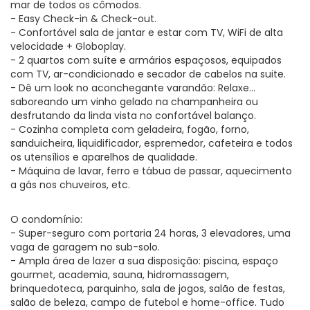
mar de todos os cômodos.
- Easy Check-in & Check-out.
- Confortável sala de jantar e estar com TV, WiFi de alta
velocidade + Globoplay.
- 2 quartos com suíte e armários espaçosos, equipados
com TV, ar-condicionado e secador de cabelos na suite.
- Dê um look no aconchegante varandão: Relaxe…
saboreando um vinho gelado na champanheira ou
desfrutando da linda vista no confortável balanço.
- Cozinha completa com geladeira, fogão, forno,
sanduicheira, liquidificador, espremedor, cafeteira e todos
os utensílios e aparelhos de qualidade.
- Máquina de lavar, ferro e tábua de passar, aquecimento
a gás nos chuveiros, etc.
O condomínio:
- Super-seguro com portaria 24 horas, 3 elevadores, uma
vaga de garagem no sub-solo.
- Ampla área de lazer a sua disposição: piscina, espaço
gourmet, academia, sauna, hidromassagem,
brinquedoteca, parquinho, sala de jogos, salão de festas,
salão de beleza, campo de futebol e home-office. Tudo