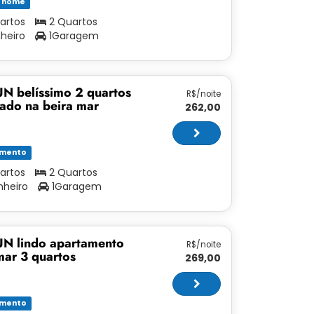
y home
artos
2 Quartos
nheiro
1Garagem
N belíssimo 2 quartos
R$/noite
tado na beira mar
262,00
amento
artos
2 Quartos
nheiro
1Garagem
N lindo apartamento
R$/noite
mar 3 quartos
269,00
amento