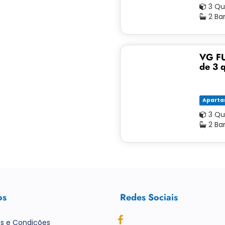
3 Qu
2 Ba
VG FU
de 3 
Apart
3 Qu
2 Ba
os
Redes Sociais
s e Condições