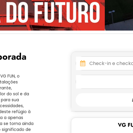
porada
 VG FUN, o
stalações
rante,
or do sol e da
 para sua
cessidades,
deste refúgio à
ia a apenas
ca se torna ainda
VG FU
 significado de