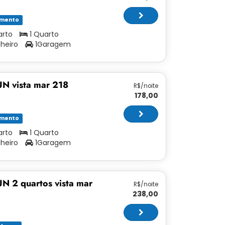
amento
arto
1 Quarto
nheiro
1Garagem
N vista mar 218
R$/noite
178,00
amento
arto
1 Quarto
nheiro
1Garagem
N 2 quartos vista mar
R$/noite
238,00