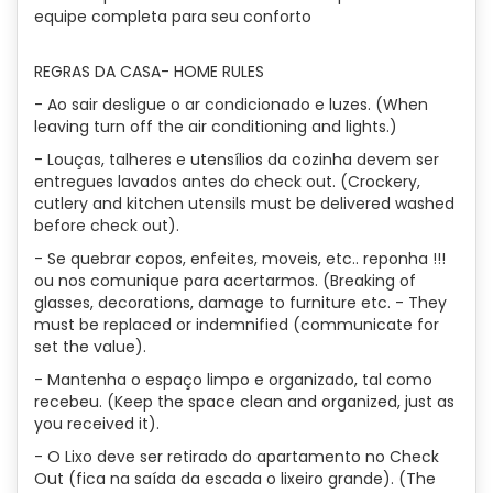
equipe completa para seu conforto
REGRAS DA CASA- HOME RULES
- Ao sair desligue o ar condicionado e luzes. (When
leaving turn off the air conditioning and lights.)
- Louças, talheres e utensílios da cozinha devem ser
entregues lavados antes do check out. (Crockery,
cutlery and kitchen utensils must be delivered washed
before check out).
- Se quebrar copos, enfeites, moveis, etc.. reponha !!!
ou nos comunique para acertarmos. (Breaking of
glasses, decorations, damage to furniture etc. - They
must be replaced or indemnified (communicate for
set the value).
- Mantenha o espaço limpo e organizado, tal como
recebeu. (Keep the space clean and organized, just as
you received it).
- O Lixo deve ser retirado do apartamento no Check
Out (fica na saída da escada o lixeiro grande). (The